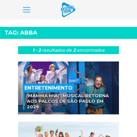
Pular
para
TAG:
ABBA
o
conteúdo
1 - 2
resultados
de
2
encontrados
ENTRETENIMENTO
‘MAMMA MIA!’: MUSICAL RETORNA
AOS PALCOS DE SÃO PAULO EM
2026