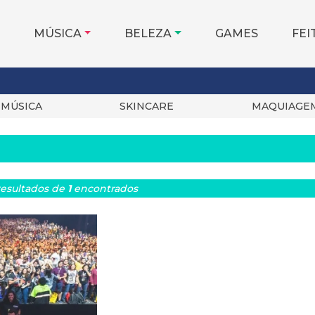
MÚSICA
BELEZA
GAMES
FEI
MÚSICA
SKINCARE
MAQUIAGE
esultados
de
1
encontrados