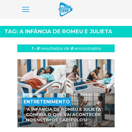
Pular
para
TAG:
A INFÂNCIA DE ROMEU E JULIETA
o
conteúdo
1 - 8
resultados
de
8
encontrados
ENTRETENIMENTO
‘A INFÂNCIA DE ROMEU E JULIETA’:
CONFIRA O QUE VAI ACONTECER
NOS ÚLTIMOS CAPÍTULOS!