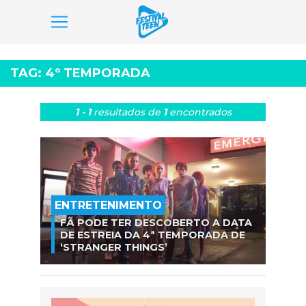
Pular
para
TAG:
4º TEMPORADA
o
conteúdo
1 - 1
resultados
de
1
encontrados
ENTRETENIMENTO
FÃ PODE TER DESCOBERTO A DATA
DE ESTREIA DA 4ª TEMPORADA DE
‘STRANGER THINGS’