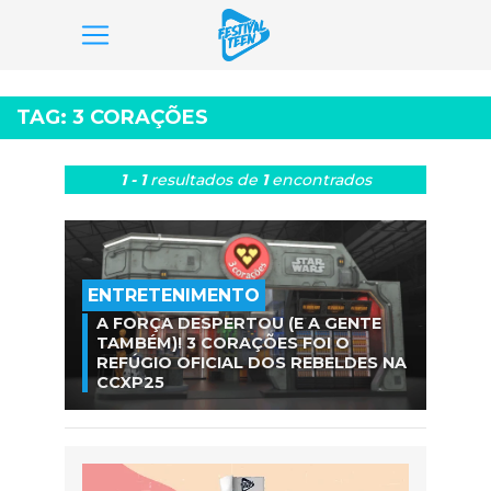
Pular
para
TAG:
3 CORAÇÕES
o
conteúdo
1 - 1
resultados
de
1
encontrados
ENTRETENIMENTO
A FORÇA DESPERTOU (E A GENTE
TAMBÉM)! 3 CORAÇÕES FOI O
REFÚGIO OFICIAL DOS REBELDES NA
CCXP25