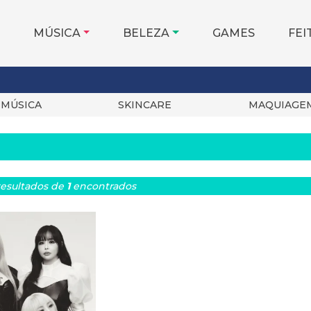
MÚSICA
BELEZA
GAMES
FEI
MÚSICA
SKINCARE
MAQUIAGE
esultados
de
1
encontrados