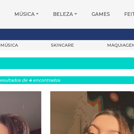
MÚSICA
BELEZA
GAMES
FEI
MÚSICA
SKINCARE
MAQUIAGE
esultados
de
4
encontrados