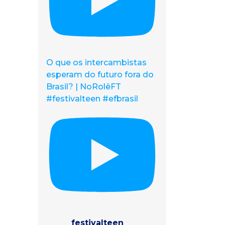
O que os intercambistas
esperam do futuro fora do
Brasil? | NoRolêFT
#festivalteen #efbrasil
festivalteen