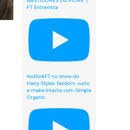
BASTIDORES DO FILME |
FT Entrevista
NoRolêFT no show do
Harry Styles: fandom, surto
e make intacta com Simple
Organic