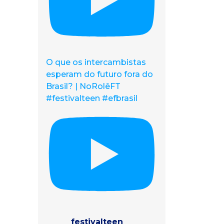
O que os intercambistas
esperam do futuro fora do
Brasil? | NoRolêFT
#festivalteen #efbrasil
festivalteen