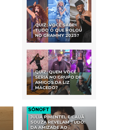
QUIZ: VOCÊ SABE
TUDO O QUE ROLOU
NO GRAMMY 2025?
QUIZ: QUEM VOCÊ
SERIA NO GRUPO DE
AMIGOS DA LIZ
MACEDO?
SÓNOFT
JULIA PIMENTEL E CAUÃ
SOUZA REVELAM TUDO:
DA AMIZADE AO