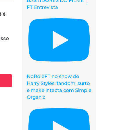
BASTIDORES DO FILME |
FT Entrevista
ê é
isso
NoRolêFT no show do
Harry Styles: fandom, surto
e make intacta com Simple
Organic