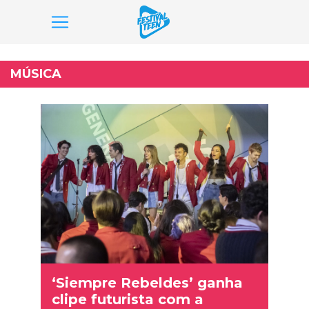
Pular
para
MÚSICA
o
conteúdo
‘Siempre Rebeldes’ ganha
clipe futurista com a