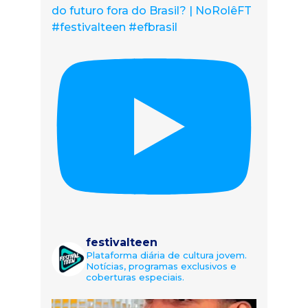
do futuro fora do Brasil? | NoRolêFT
#festivalteen #efbrasil
festivalteen
Plataforma diária de cultura jovem.
Notícias, programas exclusivos e
coberturas especiais.