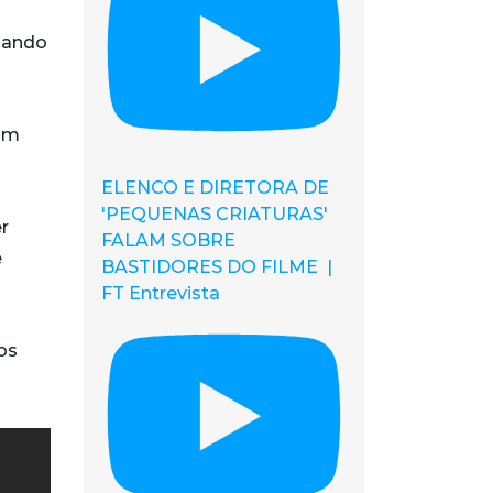
mando
 um
ELENCO E DIRETORA DE
'PEQUENAS CRIATURAS'
r
FALAM SOBRE
e
BASTIDORES DO FILME |
FT Entrevista
os