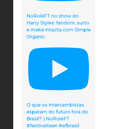
NoRolêFT no show do
Harry Styles: fandom, surto
e make intacta com Simple
Organic
O que os intercambistas
esperam do futuro fora do
Brasil? | NoRolêFT
#festivalteen #efbrasil