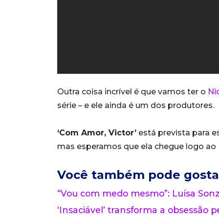
Outra coisa incrível é que vamos ter o
Ni
série – e ele ainda é um dos produtores.
‘Com Amor, Victor’
está prevista para e
mas esperamos que ela chegue logo ao B
Você também pode gosta
“Vou com medo mesmo”: Luísa Sonza
‘Insaciável’ transforma a obsessão pe