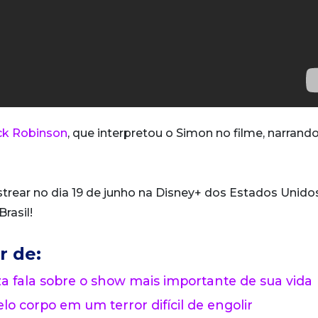
ck Robinson
, que interpretou o Simon no filme, narrando
strear no dia 19 de junho na Disney+ dos Estados Unidos
rasil!
r de:
 fala sobre o show mais importante de sua vida
lo corpo em um terror difícil de engolir