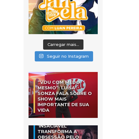
Carregar mais...
Seguir no Instagram
“VOU COM MEDO
MESMO”: LUÍSA
SONZA FALA SOBRE O
SHOW MAIS
IMPORTANTE DE SUA
VIDA
‘INSACIÁVEL’
TRANSFORMA A
OBSESSÃO PELO