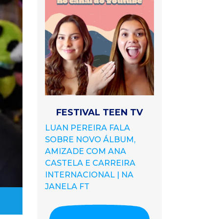
FESTIVAL TEEN TV
LUAN PEREIRA FALA
SOBRE NOVO ÁLBUM,
AMIZADE COM ANA
CASTELA E CARREIRA
INTERNACIONAL | NA
JANELA FT