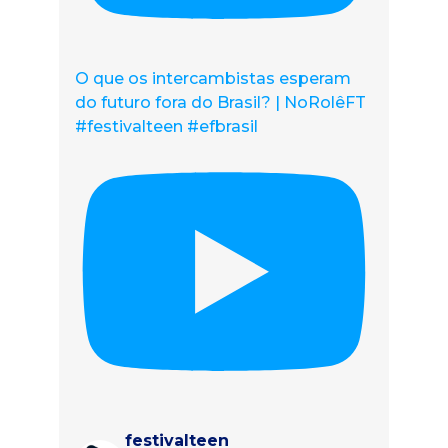
O que os intercambistas esperam
do futuro fora do Brasil? | NoRolêFT
#festivalteen #efbrasil
festivalteen