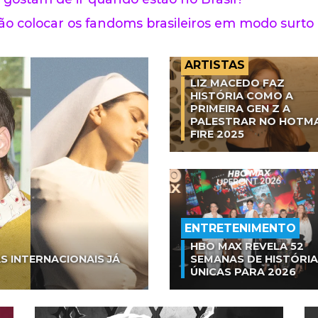
o colocar os fandoms brasileiros em modo surto
ARTISTAS
LIZ MACEDO FAZ
HISTÓRIA COMO A
PRIMEIRA GEN Z A
PALESTRAR NO HOTM
FIRE 2025
ENTRETENIMENTO
HBO MAX REVELA 52
S INTERNACIONAIS JÁ
SEMANAS DE HISTÓRI
ÚNICAS PARA 2026