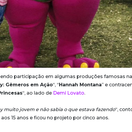
azendo participação em algumas produções famosas n
dy: Gêmeros em Ação
“, “
Hannah Montana
” e contrac
Princesas
“, ao lado de
Demi Lovato
.
y muito jovem e não sabia o que estava fazendo
“, cont
aos 15 anos e ficou no projeto por cinco anos.