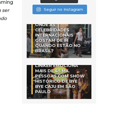
eaming
Seguir no Instagram
 ser
ndo
ONDE AS
CELEBRIDADES
INTERNACIONAIS
GOSTAM DE IR
QUANDO ESTÃO NO
BRASIL?
LINIKER EMOCIONA
MAIS DE 45 MIL
PESSOAS COM SHOW
HISTÓRICO DE BYE
BYE CAJU EM SÃO
PAULO