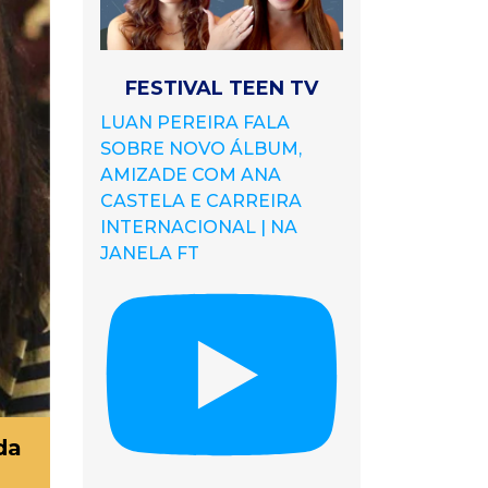
FESTIVAL TEEN TV
LUAN PEREIRA FALA
SOBRE NOVO ÁLBUM,
AMIZADE COM ANA
CASTELA E CARREIRA
INTERNACIONAL | NA
JANELA FT
da