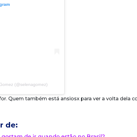
agram
a Gomez (@selenagomez)
 for. Quem também está ansiosx para ver a volta dela 
r de:
 gostam de ir quando estão no Brasil?