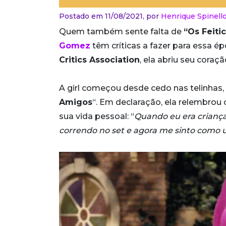
Postado em 11/08/2021,
por
Henrique Spinell
Quem também sente falta de
“Os Feiti
Gomez
têm críticas a fazer para essa 
Critics Association
, ela abriu seu coraç
A girl começou desde cedo nas telinhas,
Amigos
“. Em declaração, ela relembrou
sua vida pessoal: “
Quando eu era criança
correndo no set e agora me sinto como 