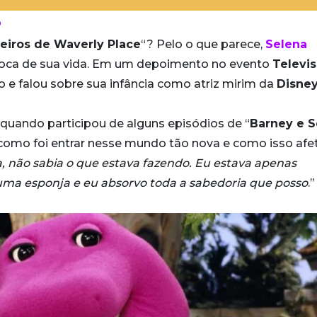
o
ceiros de Waverly Place
“? Pelo o que parece,
Selena
época de sua vida. Em um depoimento no evento
Televis
ão e falou sobre sua infância como atriz mirim da
Disne
 quando participou de alguns episódios de “
Barney e 
 como foi entrar nesse mundo tão nova e como isso afe
, não sabia o que estava fazendo. Eu estava apenas
uma esponja e eu absorvo toda a sabedoria que posso
.”