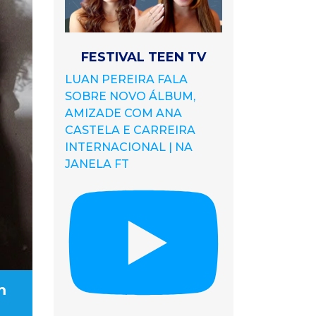
FESTIVAL TEEN TV
LUAN PEREIRA FALA
SOBRE NOVO ÁLBUM,
AMIZADE COM ANA
CASTELA E CARREIRA
INTERNACIONAL | NA
JANELA FT
m