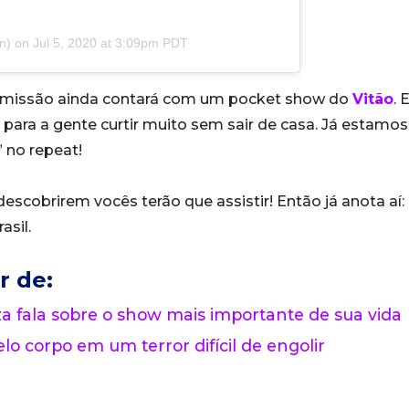
n) on
Jul 5, 2020 at 3:09pm PDT
ansmissão ainda contará com um pocket show do
Vitão
. 
ara a gente curtir muito sem sair de casa. Já estamos
” no repeat!
scobrirem vocês terão que assistir! Então já anota aí: a
asil.
r de:
 fala sobre o show mais importante de sua vida
lo corpo em um terror difícil de engolir