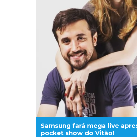
Samsung fará mega live apre
pocket show do Vitão!