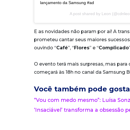
lançamento da Samsung #ad
A post shared by
Leon
(@cdnleo
E as novidades não param por aí! A tr
prometeu cantar seus maiores sucessos p
ouvindo “
Café
”, “
Flores
” e “
Complicado
O evento terá mais surpresas, mas para de
começará às 18h no canal da Samsung Br
Você também pode gosta
“Vou com medo mesmo”: Luísa Sonza
‘Insaciável’ transforma a obsessão pe