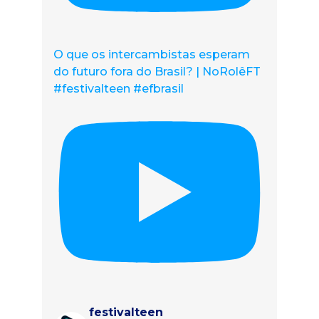
O que os intercambistas esperam
do futuro fora do Brasil? | NoRolêFT
#festivalteen #efbrasil
festivalteen