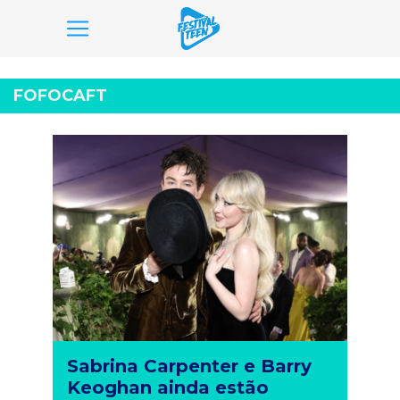
Pular
para
FOFOCAFT
o
conteúdo
Sabrina Carpenter e Barry
Keoghan ainda estão