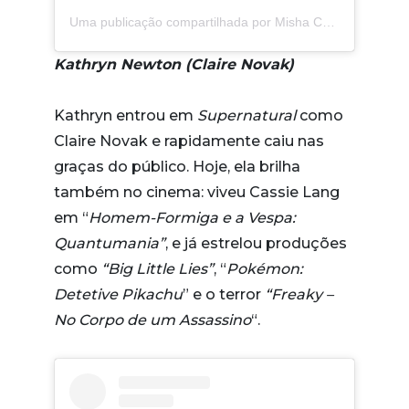
Uma publicação compartilhada por Misha Collins (@misha)
Kathryn Newton (Claire Novak)
Kathryn entrou em
Supernatural
como
Claire Novak e rapidamente caiu nas
graças do público. Hoje, ela brilha
também no cinema: viveu Cassie Lang
em “
Homem-Formiga e a Vespa:
Quantumania”
, e já estrelou produções
como
“Big Little Lies”
, “
Pokémon:
Detetive Pikachu
” e o terror
“Freaky –
No Corpo de um Assassino
“.