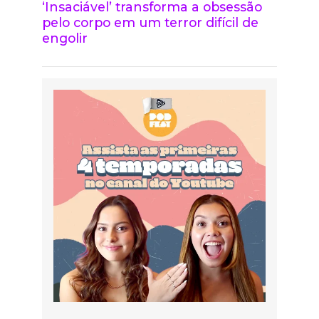
‘Insaciável’ transforma a obsessão
pelo corpo em um terror difícil de
engolir