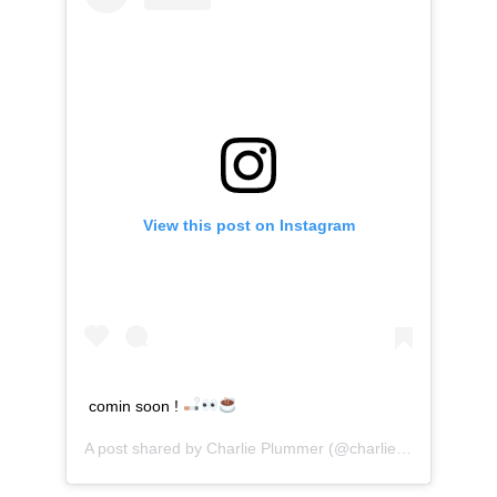
View this post on Instagram
comin soon !
A post shared by
Charlie Plummer
(@charliefplummer) on