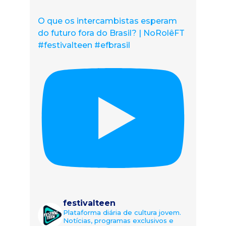
O que os intercambistas esperam
do futuro fora do Brasil? | NoRolêFT
#festivalteen #efbrasil
festivalteen
Plataforma diária de cultura jovem.
Notícias, programas exclusivos e