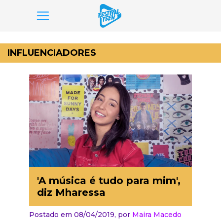
Pular
para
INFLUENCIADORES
o
conteúdo
'A música é tudo para mim',
diz Mharessa
Postado em 08/04/2019,
por
Maira Macedo