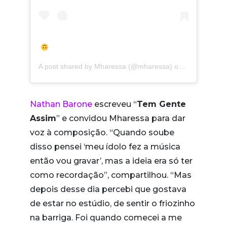
A post shared by
Mharessa
(@mharessa) on
Apr 3, 2019 
Nathan Barone
escreveu “
Tem Gente
Assim
” e convidou Mharessa para dar
voz à composição. “Quando soube
disso pensei ‘meu ídolo fez a música
então vou gravar’, mas a ideia era só ter
como recordação”, compartilhou. “Mas
depois desse dia percebi que gostava
de estar no estúdio, de sentir o friozinho
na barriga. Foi quando comecei a me