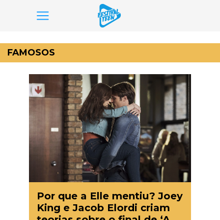
Pular
para
FAMOSOS
o
conteúdo
Por que a Elle mentiu? Joey
King e Jacob Elordi criam
teorias sobre o final de ‘A