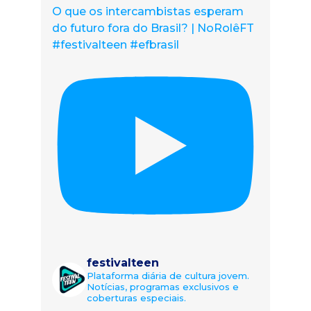
O que os intercambistas esperam
do futuro fora do Brasil? | NoRolêFT
#festivalteen #efbrasil
festivalteen
Plataforma diária de cultura jovem.
Notícias, programas exclusivos e
coberturas especiais.