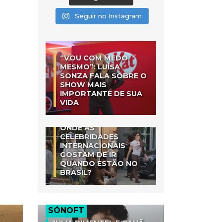
Seguir no Instagram
“VOU COM MEDO
MESMO”: LUÍSA
SONZA FALA SOBRE O
SHOW MAIS
IMPORTANTE DE SUA
VIDA
ONDE AS
CELEBRIDADES
INTERNACIONAIS
GOSTAM DE IR
QUANDO ESTÃO NO
BRASIL?
SÓNOFT