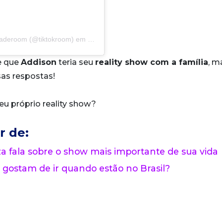
haderoom (@tiktokroom)
em
26 de Mai, 2020 às 7:26 PDT
e que
Addison
teria seu
reality show com a família
, m
as respostas!
eu próprio reality show?
r de:
 fala sobre o show mais importante de sua vida
 gostam de ir quando estão no Brasil?