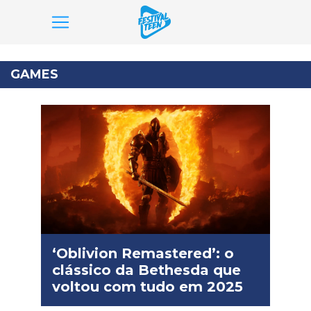
Pular
para
GAMES
o
conteúdo
‘Oblivion Remastered’: o
clássico da Bethesda que
voltou com tudo em 2025