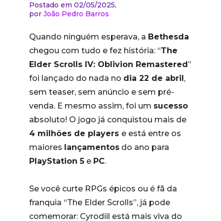
Postado em 02/05/2025,
por
João Pedro Barros
Quando ninguém esperava, a
Bethesda
chegou com tudo e fez história: “
The
Elder Scrolls IV: Oblivion Remastered
”
foi lançado do nada no
dia 22 de abril
,
sem teaser, sem anúncio e sem pré-
venda. E mesmo assim, foi um
sucesso
absoluto! O jogo já conquistou mais de
4 milhões de players
e está entre os
maiores
lançamentos
do ano para
PlayStation 5
e
PC
.
Se você curte RPGs épicos ou é fã da
franquia “The Elder Scrolls”, já pode
comemorar: Cyrodiil está mais viva do