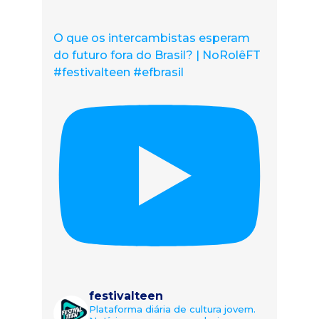
O que os intercambistas esperam
do futuro fora do Brasil? | NoRolêFT
#festivalteen #efbrasil
festivalteen
Plataforma diária de cultura jovem.