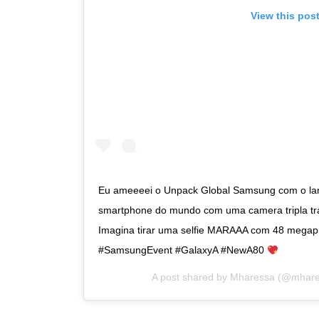
View this pos
Eu ameeeei o Unpack Global Samsung com o la
smartphone do mundo com uma camera tripla tras
Imagina tirar uma selfie MARAAA com 48 megap
#SamsungEvent #GalaxyA #NewA80
A post shared by
Mharessa
(@mhare