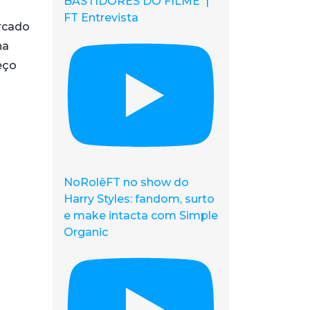
BASTIDORES DO FILME |
FT Entrevista
ercado
na
eço
NoRolêFT no show do
Harry Styles: fandom, surto
e make intacta com Simple
Organic