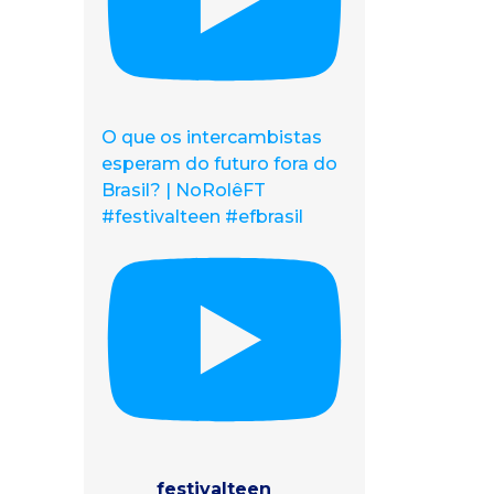
O que os intercambistas
esperam do futuro fora do
Brasil? | NoRolêFT
#festivalteen #efbrasil
festivalteen