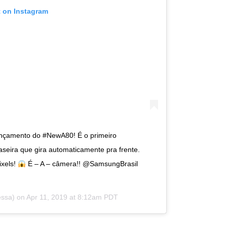
t on Instagram
nçamento do #NewA80! É o primeiro
eira que gira automaticamente pra frente.
ixels!
É – A – câmera!! @SamsungBrasil
ssa) on
Apr 11, 2019 at 8:12am PDT