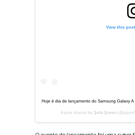
View this pos
Hoje é dia de lançamento do Samsung Galaxy A
A post shared by
𝕵𝖚𝖑𝖎𝖆 𝕱𝖗𝖆𝖓𝖈𝖔
(@jujumf
O evento de lançamento foi uma super fe