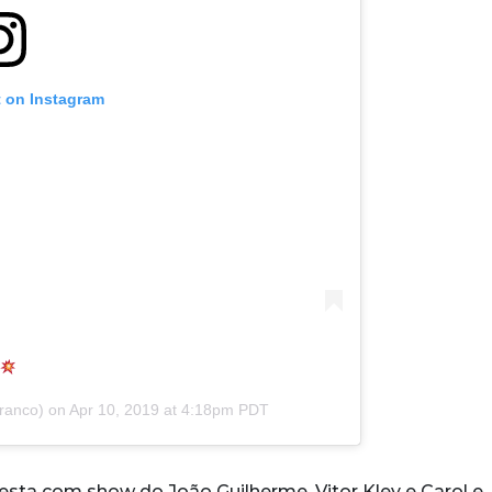
t on Instagram
ranco) on
Apr 10, 2019 at 4:18pm PDT
sta com show do João Guilherme, Vitor Kley e Carol e