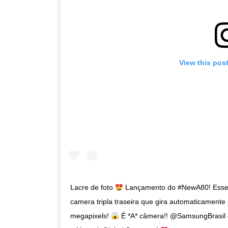
View this pos
Lacre de foto
Lançamento do #NewA80! Esse 
camera tripla traseira que gira automaticamente p
megapixels!
É *A* câmera!! @SamsungBrasil