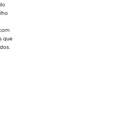
do
elho
 com
s que
odos.