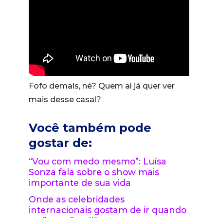
Fofo demais, né? Quem aí já quer ver
mais desse casal?
Você também pode
gostar de:
“Vou com medo mesmo”: Luísa
Sonza fala sobre o show mais
importante de sua vida
Onde as celebridades
internacionais gostam de ir quando