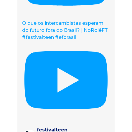
O que os intercambistas esperam
do futuro fora do Brasil? | NoRolêFT
#festivalteen #efbrasil
festivalteen