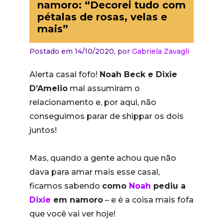
namoro: “Decorei tudo com
pétalas de rosas, velas e
mais”
Postado em 14/10/2020,
por
Gabriela Zavagli
Alerta casal fofo!
Noah Beck e Dixie
D’Amelio
mal assumiram o
relacionamento e, por aqui, não
conseguimos parar de shippar os dois
juntos!
Mas, quando a gente achou que não
dava para amar mais esse casal,
ficamos sabendo
como
Noah
pediu a
Dixie
em namoro
– e é a coisa mais fofa
que você vai ver hoje!