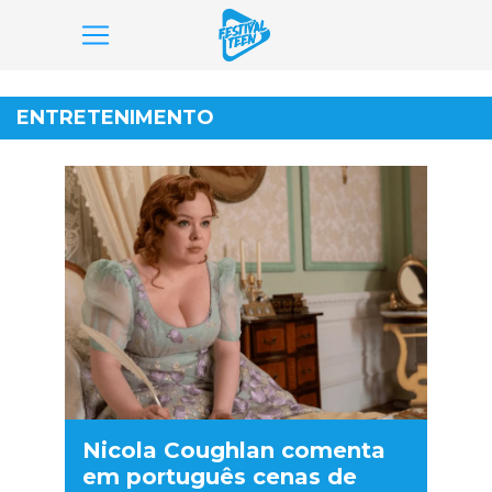
Pular
para
ENTRETENIMENTO
o
conteúdo
Nicola Coughlan comenta
em português cenas de