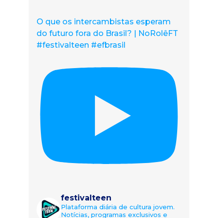
O que os intercambistas esperam
do futuro fora do Brasil? | NoRolêFT
#festivalteen #efbrasil
festivalteen
Plataforma diária de cultura jovem.
Notícias, programas exclusivos e