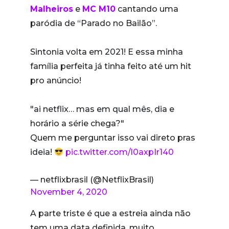
Malheiros
e
MC M10
cantando uma
paródia de “Parado no Bailão”.
Sintonia volta em 2021! E essa minha
família perfeita já tinha feito até um hit
pro anúncio!
"ai netflix… mas em qual mês, dia e
horário a série chega?"
Quem me perguntar isso vai direto pras
ideia!
pic.twitter.com/l0axpIr140
— netflixbrasil (@NetflixBrasil)
November 4, 2020
A parte triste é que a estreia ainda não
tem uma data definida, muito