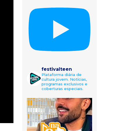
festivalteen
Plataforma diária de
cultura jovem. Notícias,
programas exclusivos e
coberturas especiais.