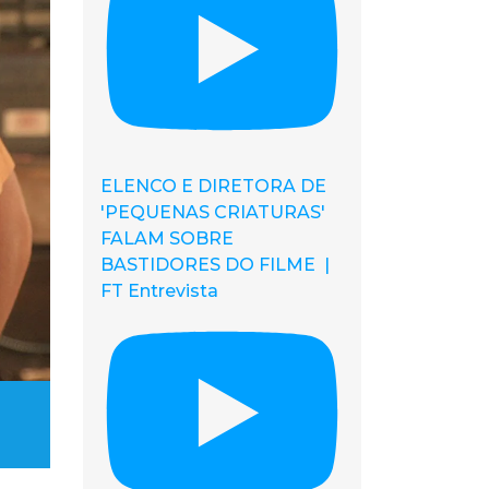
ELENCO E DIRETORA DE
'PEQUENAS CRIATURAS'
FALAM SOBRE
BASTIDORES DO FILME |
FT Entrevista