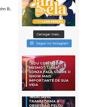
hn B.,
Carregar mais...
Seguir no Instagram
“VOU COM MEDO
MESMO”: LUÍSA
SONZA FALA SOBRE O
SHOW MAIS
IMPORTANTE DE SUA
VIDA
‘INSACIÁVEL’
TRANSFORMA A
OBSESSÃO PELO