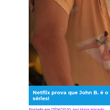
Netflix prova que John B. é
séries!
Postado em 17/06/2020,
por
Maira Macedo