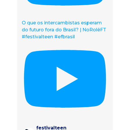
O que os intercambistas esperam
do futuro fora do Brasil? | NoRolêFT
#festivalteen #efbrasil
festivalteen