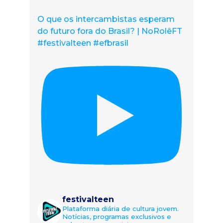
O que os intercambistas esperam
do futuro fora do Brasil? | NoRolêFT
#festivalteen #efbrasil
festivalteen
Plataforma diária de cultura jovem.
Notícias, programas exclusivos e