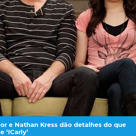
nor e Nathan Kress dão detalhes do que
 ‘ICarly’