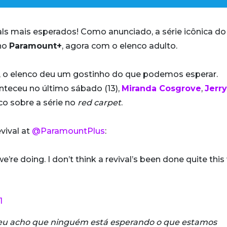
ivals mais esperados! Como anunciado, a série icônica do
 no
Paramount+
, agora com o elenco adulto.
, o elenco deu um gostinho do que podemos esperar.
onteceu no último sábado (13),
Miranda Cosgrove
,
Jerry
o sobre a série no
red carpet
.
vival at
@ParamountPlus
:
’re doing. I don’t think a revival’s been done quite this
1
s eu acho que ninguém está esperando o que estamos