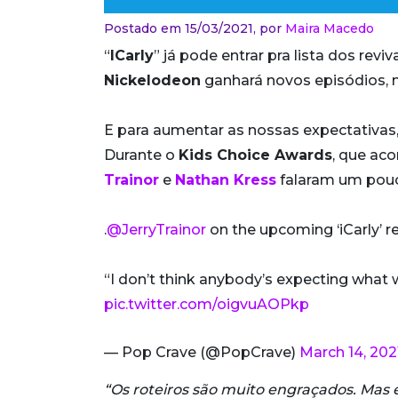
Postado em 15/03/2021,
por
Maira Macedo
“
ICarly
” já pode entrar pra lista dos rev
Nickelodeon
ganhará novos episódios,
E para aumentar as nossas expectativas
Durante o
Kids Choice Awards
, que ac
Trainor
e
Nathan Kress
falaram um pouc
.
@JerryTrainor
on the upcoming ‘iCarly’ re
“I don’t think anybody’s expecting what we
pic.twitter.com/oigvuAOPkp
— Pop Crave (@PopCrave)
March 14, 202
“Os roteiros são muito engraçados. Ma