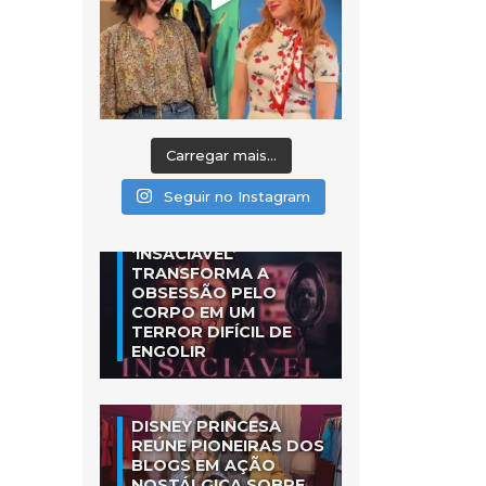
Carregar mais...
Seguir no Instagram
‘INSACIÁVEL’
TRANSFORMA A
OBSESSÃO PELO
CORPO EM UM
TERROR DIFÍCIL DE
ENGOLIR
DISNEY PRINCESA
REÚNE PIONEIRAS DOS
BLOGS EM AÇÃO
NOSTÁLGICA SOBRE