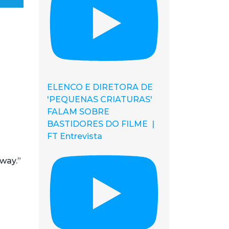
ELENCO E DIRETORA DE
'PEQUENAS CRIATURAS'
FALAM SOBRE
BASTIDORES DO FILME |
FT Entrevista
 way.”