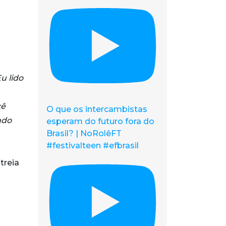
u lido
cê
O que os intercambistas
ndo
esperam do futuro fora do
Brasil? | NoRolêFT
#festivalteen #efbrasil
treia