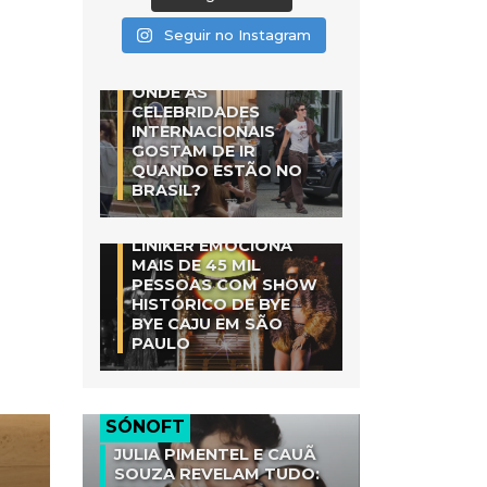
Seguir no Instagram
ONDE AS
CELEBRIDADES
INTERNACIONAIS
GOSTAM DE IR
QUANDO ESTÃO NO
BRASIL?
LINIKER EMOCIONA
MAIS DE 45 MIL
PESSOAS COM SHOW
HISTÓRICO DE BYE
BYE CAJU EM SÃO
PAULO
SÓNOFT
JULIA PIMENTEL E CAUÃ
SOUZA REVELAM TUDO: