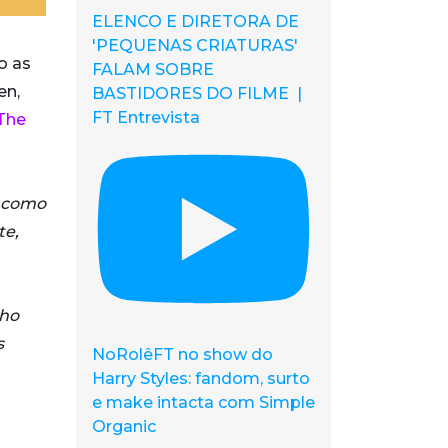
ELENCO E DIRETORA DE
'PEQUENAS CRIATURAS'
o as
FALAM SOBRE
en,
BASTIDORES DO FILME |
FT Entrevista
The
e como
te,
ho
s
NoRolêFT no show do
Harry Styles: fandom, surto
e make intacta com Simple
Organic