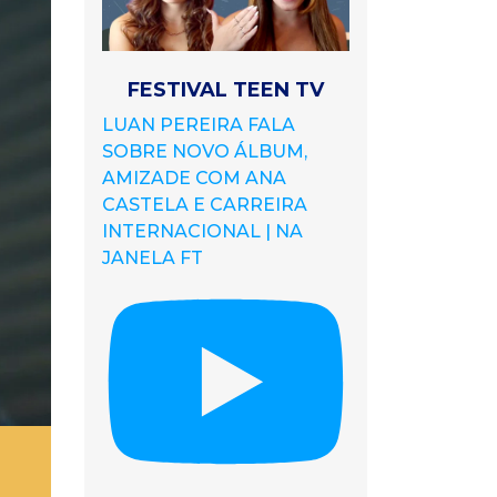
FESTIVAL TEEN TV
LUAN PEREIRA FALA
SOBRE NOVO ÁLBUM,
AMIZADE COM ANA
CASTELA E CARREIRA
INTERNACIONAL | NA
JANELA FT