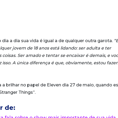
dia a dia sua vida é igual a de qualquer outra garota.
“E
uer jovem de 18 anos está lidando: ser adulta e ter
 coisas. Ser amado e tentar se encaixar é demais, e vo
 isso. A única diferença é que, obviamente, estou faze
a brilhar no papel de Eleven dia 27 de maio, quando es
tranger Things”.
r de:
 fala sobre o show mais importante de sua vida