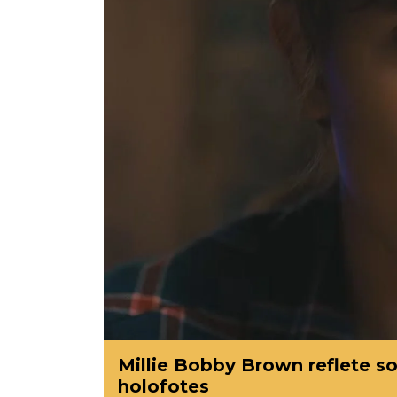
Millie Bobby Brown reflete s
holofotes