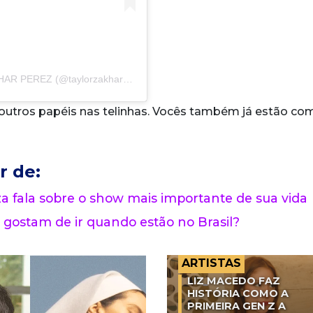
Uma publicação compartilhada por TAYLOR ZAKHAR PEREZ (@taylorzakharperez)
 outros papéis nas telinhas. Vocês também já estão co
r de:
 fala sobre o show mais importante de sua vida
 gostam de ir quando estão no Brasil?
ARTISTAS
LIZ MACEDO FAZ
HISTÓRIA COMO A
PRIMEIRA GEN Z A