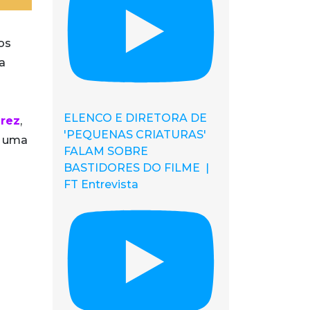
os
a
ELENCO E DIRETORA DE
erez
,
'PEQUENAS CRIATURAS'
r uma
FALAM SOBRE
BASTIDORES DO FILME |
FT Entrevista