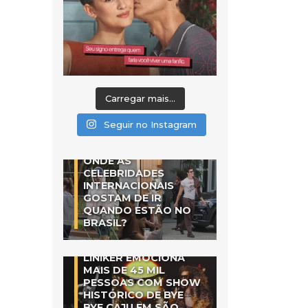
Carregar mais...
Seguir no Instagram
ONDE AS
CELEBRIDADES
INTERNACIONAIS
GOSTAM DE IR
QUANDO ESTÃO NO
BRASIL?
LINIKER EMOCIONA
MAIS DE 45 MIL
PESSOAS COM SHOW
HISTÓRICO DE BYE
BYE CAJU EM SÃO