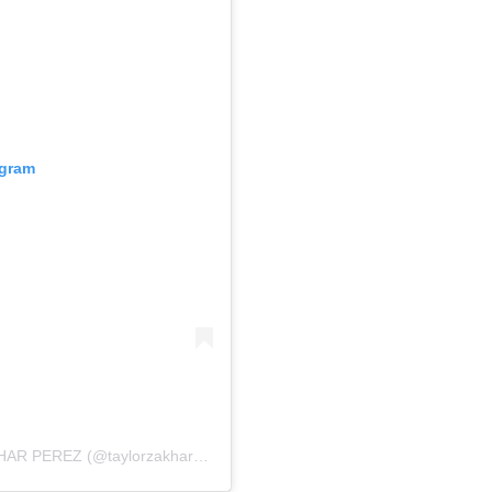
agram
Uma publicação compartilhada por TAYLOR ZAKHAR PEREZ (@taylorzakharperez)