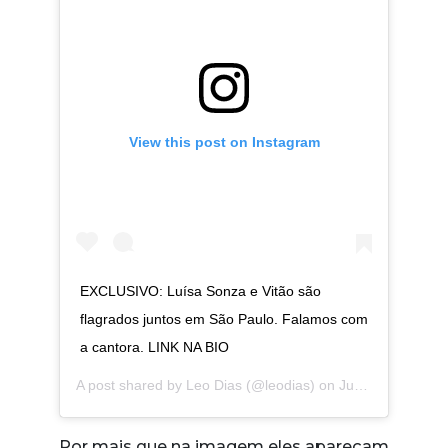
View this post on Instagram
EXCLUSIVO: Luísa Sonza e Vitão são
flagrados juntos em São Paulo. Falamos com
a cantora. LINK NA BIO
A post shared by
Leo Dias
(@leodias) on
Jun 6, 2020 at 11:22am PDT
Por mais que na imagem eles apareçam