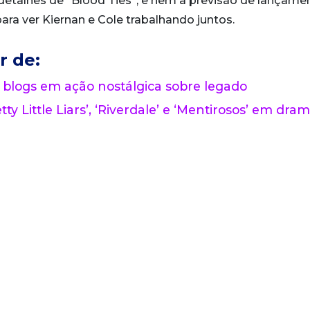
etalhes de “Blood Ties”, e nem a previsão de lançame
ra ver Kiernan e Cole trabalhando juntos.
r de:
 blogs em ação nostálgica sobre legado
tty Little Liars’, ‘Riverdale’ e ‘Mentirosos’ em dra