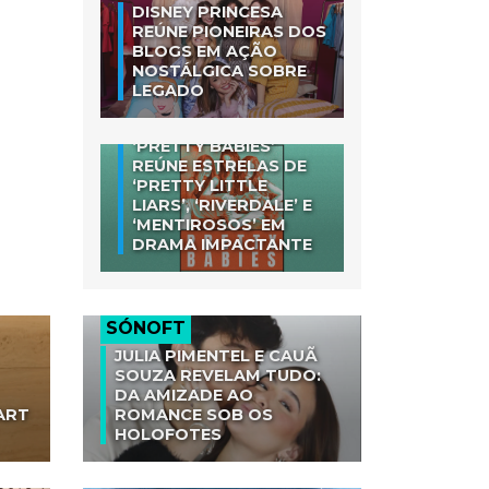
DISNEY PRINCESA
REÚNE PIONEIRAS DOS
BLOGS EM AÇÃO
NOSTÁLGICA SOBRE
LEGADO
‘PRETTY BABIES’
REÚNE ESTRELAS DE
‘PRETTY LITTLE
LIARS’, ‘RIVERDALE’ E
‘MENTIROSOS’ EM
DRAMA IMPACTANTE
SÓNOFT
JULIA PIMENTEL E CAUÃ
SOUZA REVELAM TUDO:
DA AMIZADE AO
ART
ROMANCE SOB OS
HOLOFOTES