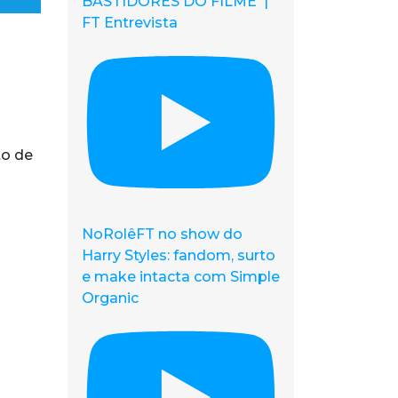
BASTIDORES DO FILME |
FT Entrevista
to de
NoRolêFT no show do
Harry Styles: fandom, surto
e make intacta com Simple
Organic