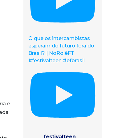
O que os intercambistas
esperam do futuro fora do
Brasil? | NoRolêFT
#festivalteen #efbrasil
ia é
zada
festivalteen