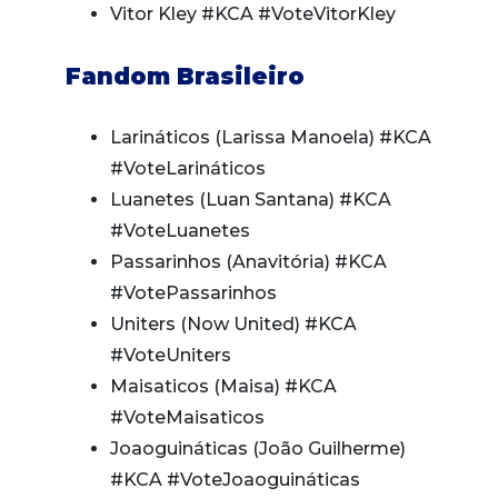
Vitor Kley #KCA #VoteVitorKley
Fandom Brasileiro
Larináticos (Larissa Manoela) #KCA
#VoteLarináticos
Luanetes (Luan Santana) #KCA
#VoteLuanetes
Passarinhos (Anavitória) #KCA
#VotePassarinhos
Uniters (Now United) #KCA
#VoteUniters
Maisaticos (Maisa) #KCA
#VoteMaisaticos
Joaoguináticas (João Guilherme)
#KCA #VoteJoaoguináticas