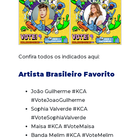
Confira todos os indicados aqui:
Artista Brasileiro Favorito
João Guilherme #KCA
#VoteJoaoGuilherme
Sophia Valverde #KCA
#VoteSophiaValverde
Maisa #KCA #VoteMaisa
Banda Melim #KCA #VoteMelim