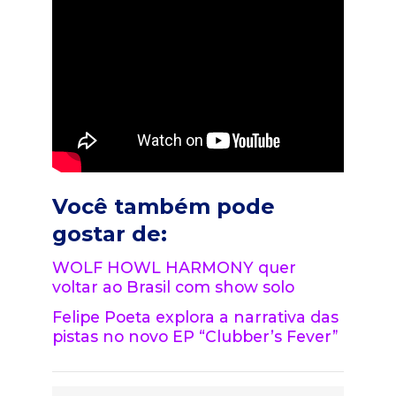
Você também pode
gostar de:
WOLF HOWL HARMONY quer
voltar ao Brasil com show solo
Felipe Poeta explora a narrativa das
pistas no novo EP “Clubber’s Fever”