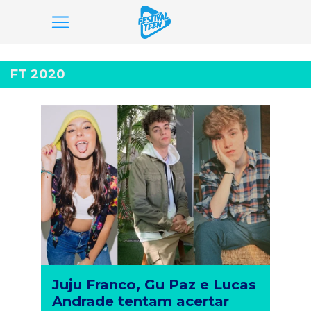
Pular
para
FT 2020
o
conteúdo
Juju Franco, Gu Paz e Lucas
Andrade tentam acertar