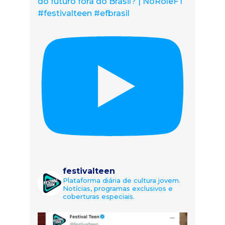
do futuro fora do Brasil? | NoRolêFT
#festivalteen #efbrasil
festivalteen
Plataforma diária de cultura jovem.
Notícias, programas exclusivos e
coberturas especiais.