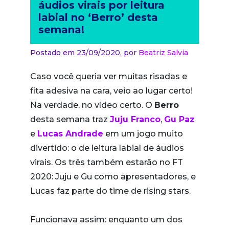
áudios virais por leitura
labial no ‘Berro’ desta
semana!
Postado em 23/09/2020,
por
Beatriz Salvia
Caso você queria ver muitas risadas e
fita adesiva na cara, veio ao lugar certo!
Na verdade, no vídeo certo. O
Berro
desta semana traz
Juju Franco
,
Gu Paz
e
Lucas Andrade
em um jogo muito
divertido: o de leitura labial de áudios
virais. Os três também estarão no FT
2020: Juju e Gu como apresentadores, e
Lucas faz parte do time de rising stars.
Funcionava assim: enquanto um dos