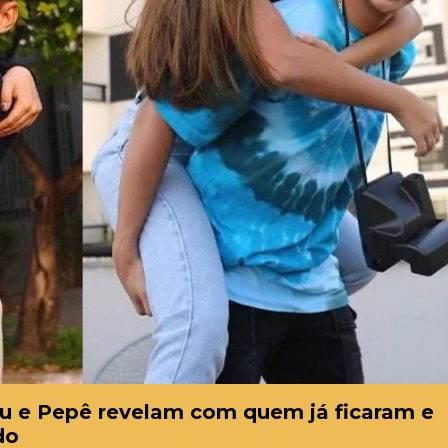
 Ju e Pepê revelam com quem já ficaram e
do