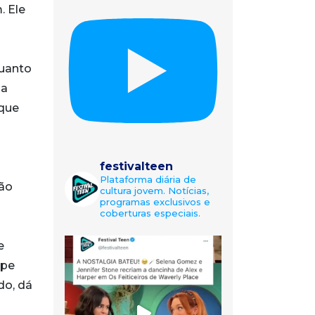
. Ele
quanto
ia
 que
festivalteen
Plataforma diária de
tão
cultura jovem. Notícias,
programas exclusivos e
coberturas especiais.
e
ipe
do, dá