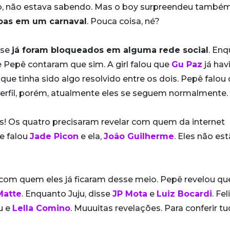
o, não estava sabendo. Mas o boy surpreendeu também
soas em um carnaval
. Pouca coisa, né?
 se
já foram bloqueados em alguma rede social
. En
e Pepê contaram que sim. A girl falou que
Gu Paz
já hav
que tinha sido algo resolvido entre os dois. Pepê falou
perfil, porém, atualmente eles se seguem normalmente.
s! Os quatro precisaram revelar com quem da internet
le falou
Jade Picon
e ela,
João Guilherme
. Eles não es
 com quem eles já ficaram desse meio. Pepê revelou qu
Matte
. Enquanto Juju, disse
JP Mota
e
Luiz Bocardi
. Fel
u e
Lella Comino
. Muuuitas revelações. Para conferir tu