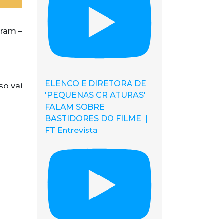
ram –
ELENCO E DIRETORA DE
so vai
'PEQUENAS CRIATURAS'
FALAM SOBRE
BASTIDORES DO FILME |
FT Entrevista