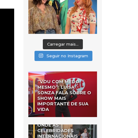
Carregar mais...
Seguir no Instagram
“VOU COM MEDO
MESMO”: LUÍSA
SONZA FALA SOBRE O
SHOW MAIS
IMPORTANTE DE SUA
VIDA
ONDE AS
CELEBRIDADES
INTERNACIONAIS