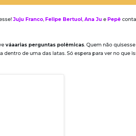
esse!
Juju Franco
,
Felipe Bertuol
,
Ana Ju
e
Pepê
conta
eve
váaarias perguntas polêmicas
. Quem não quisesse
 dentro de uma das latas. Só espera para ver no que is