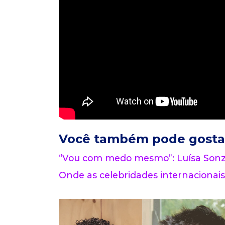
Você também pode gosta
“Vou com medo mesmo”: Luísa Sonza
Onde as celebridades internacionais