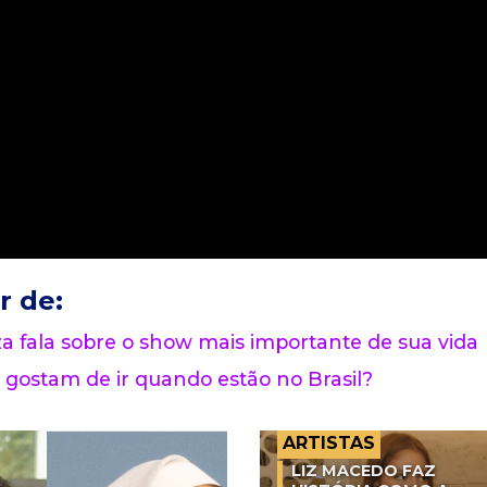
r de:
 fala sobre o show mais importante de sua vida
 gostam de ir quando estão no Brasil?
ARTISTAS
LIZ MACEDO FAZ