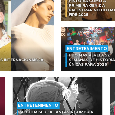
HISTÓRIA COMO A
PRIMEIRA GEN Z A
PALESTRAR NO HOTM
FIRE 2025
ENTRETENIMENTO
HBO MAX REVELA 52
S INTERNACIONAIS JÁ
SEMANAS DE HISTÓRI
ÚNICAS PARA 2026
ENTRETENIMENTO
‘ALCHEMISED’: A FANTASIA SOMBRIA