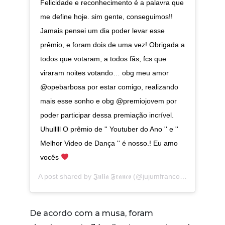
Felicidade e reconhecimento é a palavra que
me define hoje. sim gente, conseguimos!!
Jamais pensei um dia poder levar esse
prêmio, e foram dois de uma vez! Obrigada a
todos que votaram, a todos fãs, fcs que
viraram noites votando… obg meu amor
@opebarbosa por estar comigo, realizando
mais esse sonho e obg @premiojovem por
poder participar dessa premiação incrível.
Uhulllll O prêmio de '' Youtuber do Ano '' e ''
Melhor Video de Dança '' é nosso.! Eu amo
vocês
A post shared by
𝕵𝖚𝖑𝖎𝖆 𝕱𝖗𝖆𝖓𝖈𝖔
(@jujumfranco) on
Sep 9, 2
De acordo com a musa, foram