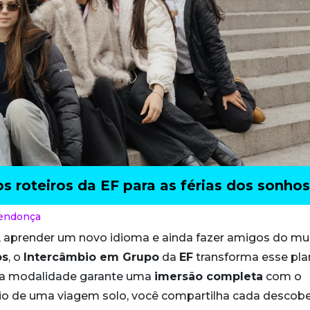
s roteiros da EF para as férias dos sonhos
Mendonça
, aprender um novo idioma e ainda fazer amigos do m
os
, o
Intercâmbio em Grupo
da
EF
transforma esse pl
ssa modalidade garante uma
imersão completa
com o
rário de uma viagem solo, você compartilha cada descob