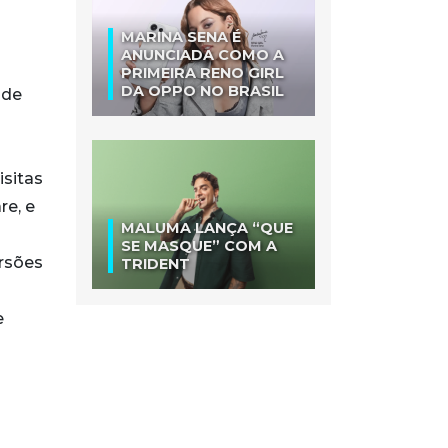
MARINA SENA É
ANUNCIADA COMO A
PRIMEIRA RENO GIRL
DA OPPO NO BRASIL
 de
isitas
re, e
MALUMA LANÇA “QUE
SE MASQUE” COM A
ursões
TRIDENT
e