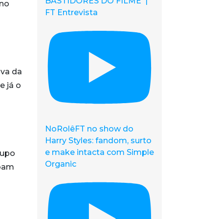
BASTIDORES DO FILME |
 no
FT Entrevista
iva da
e já o
NoRolêFT no show do
Harry Styles: fandom, surto
e make intacta com Simple
rupo
Organic
ebam