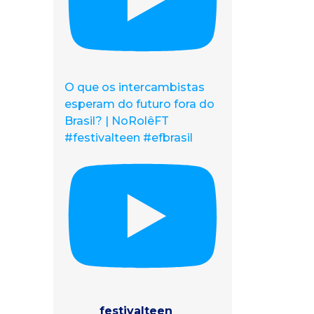
O que os intercambistas
esperam do futuro fora do
Brasil? | NoRolêFT
#festivalteen #efbrasil
festivalteen