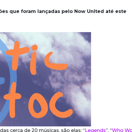
ões que foram lançadas pelo Now United até este
s cerca de 20 músicas, são elas: “
Legends
”, “
Who Wo