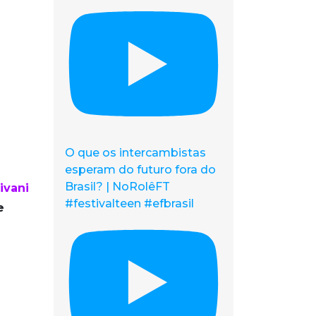
O que os intercambistas
esperam do futuro fora do
Brasil? | NoRolêFT
ivani
#festivalteen #efbrasil
e