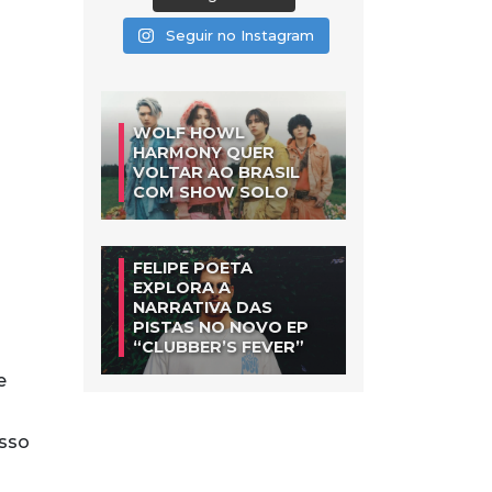
Seguir no Instagram
WOLF HOWL
HARMONY QUER
VOLTAR AO BRASIL
COM SHOW SOLO
FELIPE POETA
EXPLORA A
NARRATIVA DAS
PISTAS NO NOVO EP
“CLUBBER’S FEVER”
e
isso