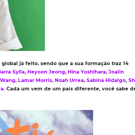
global já feito, sendo que a sua formação traz 14
iarra Sylla
,
Heyoon Jeong
,
Hina Yoshihara
,
Joalin
n Wang
,
Lamar Morris
,
Noah Urrea
,
Sabina Hidalgo
,
Sh
va
. Cada um vem de um país diferente, você sabe d