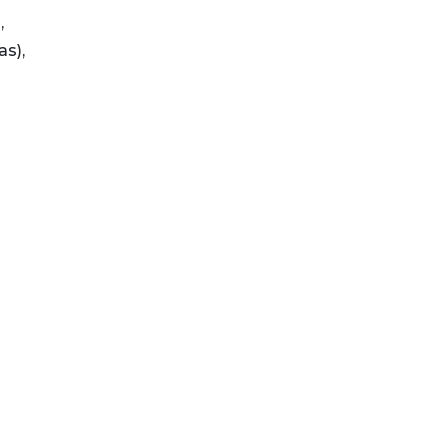
,
as),