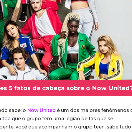
es 5 fatos de cabeça sobre o Now United
ndo sabe: o
Now United
é um dos maiores fenômenos 
 toa que o grupo tem uma legião de fãs que se
 gente, você que acompanham o grupo teen, sabe tudo