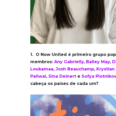
1. O Now United é primeiro grupo pop 
membros:
Any Gabrielly
,
Bailey May
,
D
Loukamaa
,
Josh Beauchamp
,
Krystia
Paliwal
,
Sina Deinert
e
Sofya Plotniko
cabeça os países de cada um?