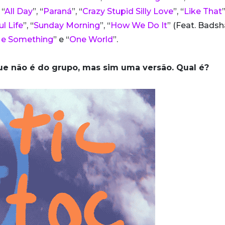
 “
All Day
”, “
Paraná
”, “
Crazy Stupid Silly Love
”, “
Like That
”
ul Life
”, “
Sunday Morning
”, “
How We Do It
” (Feat. Badsh
Me Something
” e “
One World
”.
que não é do grupo, mas sim uma versão. Qual é?