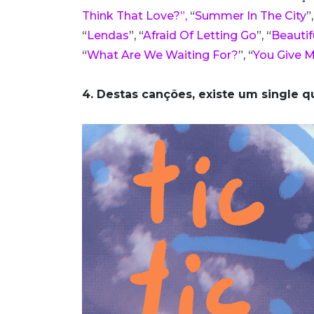
Think That Love?”,
“
Summer In The City
”,
“
Lendas
”, “
Afraid Of Letting Go
”, “
Beautif
“
What Are We Waiting For?
”, “
You Give 
4. Destas canções, existe um single 