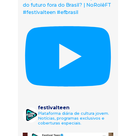
do futuro fora do Brasil? | NoRolêFT
#festivalteen #efbrasil
festivalteen
Plataforma diária de cultura jovem.
Notícias, programas exclusivos e
coberturas especiais.