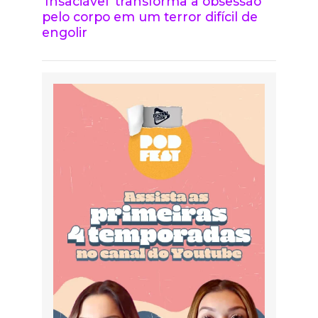
‘Insaciável’ transforma a obsessão
pelo corpo em um terror difícil de
engolir