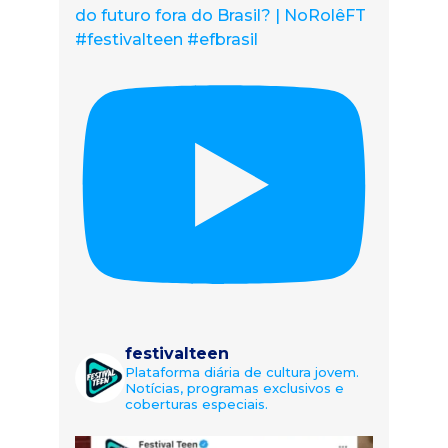
do futuro fora do Brasil? | NoRolêFT
#festivalteen #efbrasil
festivalteen
Plataforma diária de cultura jovem.
Notícias, programas exclusivos e
coberturas especiais.