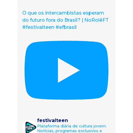
O que os intercambistas esperam
do futuro fora do Brasil? | NoRolêFT
#festivalteen #efbrasil
festivalteen
Plataforma diária de cultura jovem.
Notícias, programas exclusivos e