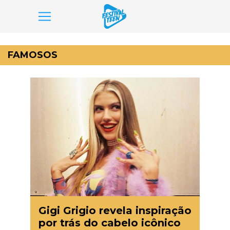
Pular
para
FAMOSOS
o
conteúdo
Gigi Grigio revela inspiração
por trás do cabelo icônico