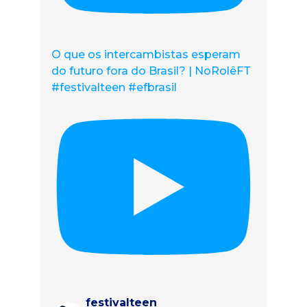
O que os intercambistas esperam
do futuro fora do Brasil? | NoRolêFT
#festivalteen #efbrasil
festivalteen