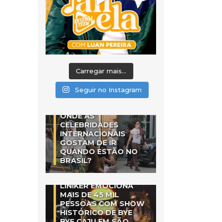
Carregar mais...
Seguir no Instagram
ONDE AS
CELEBRIDADES
INTERNACIONAIS
GOSTAM DE IR
QUANDO ESTÃO NO
BRASIL?
LINIKER EMOCIONA
MAIS DE 45 MIL
PESSOAS COM SHOW
HISTÓRICO DE BYE
BYE CAJU EM SÃO