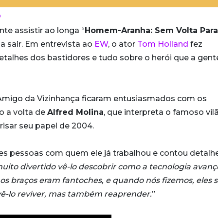
o
te assistir ao longa “
Homem-Aranha: Sem Volta Para
 sair. Em entrevista ao
EW
, o ator
Tom Holland
fez
 detalhes dos bastidores e tudo sobre o herói que a gent
o Amigo da Vizinhança ficaram entusiasmados com os
o a volta de
Alfred Molina
, que interpreta o famoso vil
risar seu papel de 2004.
s pessoas com quem ele já trabalhou e contou detalh
muito divertido vê-lo descobrir como a tecnologia avan
 os braços eram fantoches, e quando nós fizemos, eles 
 vê-lo reviver, mas também reaprender.
”