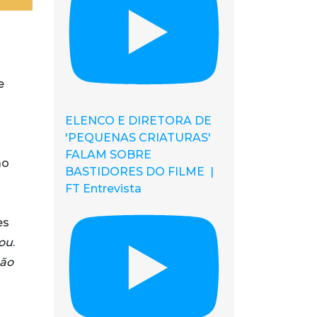
e
ELENCO E DIRETORA DE
'PEQUENAS CRIATURAS'
FALAM SOBRE
ão
BASTIDORES DO FILME |
FT Entrevista
es
çou
.
são