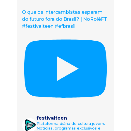
O que os intercambistas esperam
do futuro fora do Brasil? | NoRolêFT
#festivalteen #efbrasil
festivalteen
Plataforma diária de cultura jovem.
Notícias, programas exclusivos e