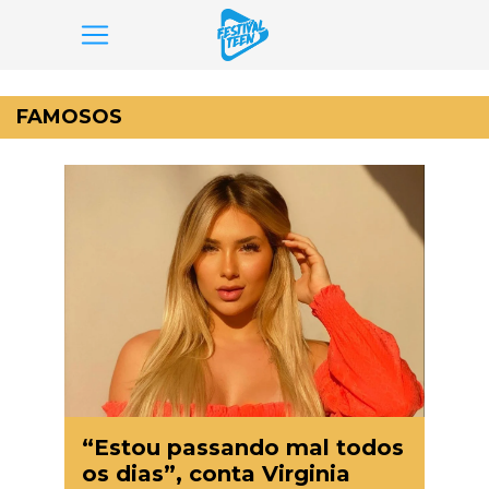
Pular
para
FAMOSOS
o
conteúdo
“Estou passando mal todos
os dias”, conta Virginia