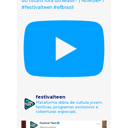
do futuro fora do Brasil? | NoRolêFT
#festivalteen #efbrasil
festivalteen
Plataforma diária de cultura jovem.
Notícias, programas exclusivos e
coberturas especiais.